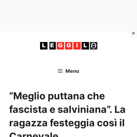
Vai
al
contenuto
Menu
“Meglio puttana che
fascista e salviniana”. La
ragazza festeggia così il
Carnevale