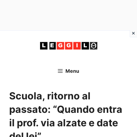
Vai
al
contenuto
Menu
Scuola, ritorno al
passato: “Quando entra
il prof. via alzate e date
del lei”