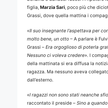
figlia,
Marzia Sari
, poco più che dicio
Grassi, dove quella mattina i compagn
«
Il suo insegnante l’aspettava per co
molto bene, un otto
– A parlare è Fulvi
Grassi –
Era orgoglioso di poterla gra
Nessuno ci voleva credere
». I compa
della mattinata si era diffusa la notiz
ragazza. Ma nessuno aveva collegato l
dall’esterno.
«
I ragazzi non sono stati neanche sfio
raccontato il preside –
Sino a quando n