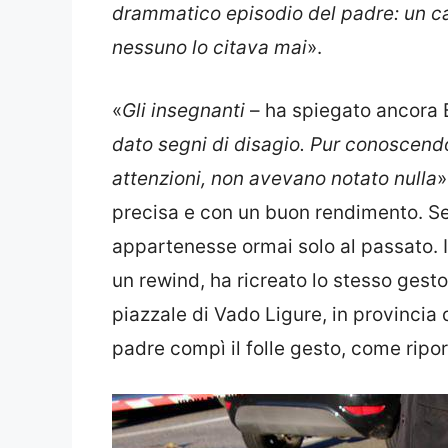
drammatico episodio del padre: un ca
nessuno lo citava mai
».
«
Gli insegnanti
– ha spiegato ancora 
dato segni di disagio. Pur conoscendo 
attenzioni, non avevano notato nulla
»
precisa e con un buon rendimento. S
appartenesse ormai solo al passato. I
un rewind, ha ricreato lo stesso gest
piazzale di Vado Ligure, in provincia 
padre compì il folle gesto, come ripo