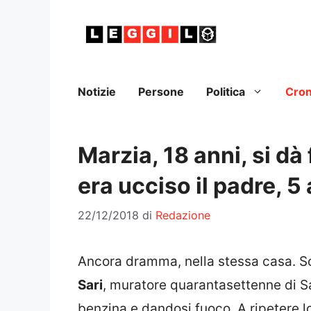
Vai
al
contenuto
Notizie
Persone
Politica
Cro
Marzia, 18 anni, si dà
era ucciso il padre, 5 
22/12/2018
di
Redazione
Ancora dramma, nella stessa casa. S
Sari
, muratore quarantasettenne di Sa
benzina e dandosi fuoco. A ripetere lo