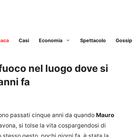
naca
Casi
Economia
Spettacolo
Gossip
 fuoco nel luogo dove si
anni fa
ono passati cinque anni da quando
Mauro
vona, si tolse la vita cospargendosi di
 stesso gesto, pochi giorni fa, è stata la