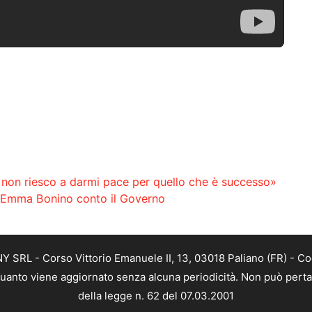
 non riesco a darmi pace per quello che è successo»
i Emma Bonino conto il Governo
SRL - Corso Vittorio Emanuele II, 13, 03018 Paliano (FR) - Co
 quanto viene aggiornato senza alcuna periodicità. Non può perta
della legge n. 62 del 07.03.2001