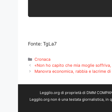
Fonte: TgLa7
Categorie
Cronaca
«Non ho capito che mia moglie soffriva,
Manovra economica, rabbia e lacrime d
Leggilo.org di proprietà di DMM COMPANY 
Leggilo.org non è una testata giornalistica, in