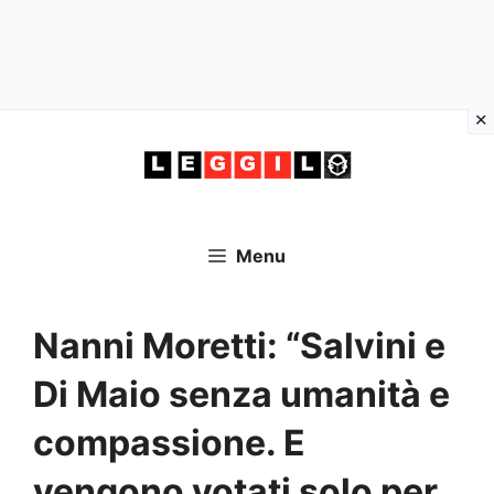
Vai
al
contenuto
Menu
Nanni Moretti: “Salvini e
Di Maio senza umanità e
compassione. E
vengono votati solo per