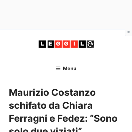
Vai
al
contenuto
Menu
Maurizio Costanzo
schifato da Chiara
Ferragni e Fedez: “Sono
solo due viziati”