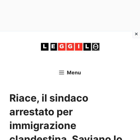
Vai
al
contenuto
Menu
Riace, il sindaco
arrestato per
immigrazione
clandestina, Saviano lo