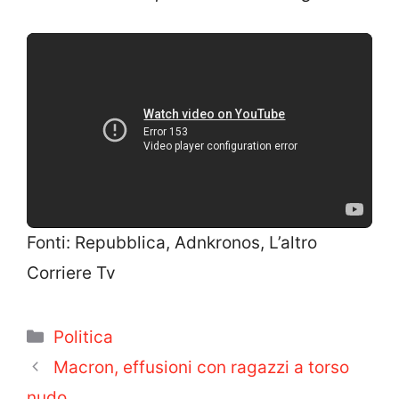
Fonti: Repubblica, Adnkronos, L’altro
Corriere Tv
Categorie
Politica
Macron, effusioni con ragazzi a torso
nudo