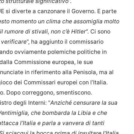
o strutturale significativo
“.
UE si diverte a canzonare il Governo. E parte
uesto momento un clima che assomiglia molto
l rumore di stivali, non c’è Hitler
“. Ci sono
 verificare
“, ha aggiunto il commissario
cando ovviamente polemiche politiche in
a dalla Commissione europea, le sue
unciate in riferimento alla Penisola, ma al
gioco dei Commissari europei con l’Italia.
loro. Dopo correggono, smentiscono.
stro degli Interni: “
Anziché censurare la sua
Ventimiglia, che bombarda la Libia e che
tacca l’Italia e parla a vanvera di tanti
Si sciacqui la bocca prima di insultare l’Italia,