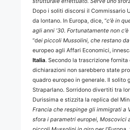
strutturale effettuato. Serve uno sforz
Dopo i soliti discorsi il Commissario 
da lontano. In Europa, dice, “
c’è in q
agli anni ’30. Fortunatamente non c’è i
“d
ei piccoli Mussolini, che restano da
europeo agli Affari Economici, innes
Italia
. Secondo la trascrizione fornit
dichiarazioni non sarebbero state pron
quadro europeo in generale. Il solito 
Straparlano. Sorridono divertiti tra 
Durissima e stizzita la replica del Mini
Francia che respinge gli immigrati a 
sfora i parametri europei, Moscovici at
piccoli Mussolini in giro per l’Europa. 