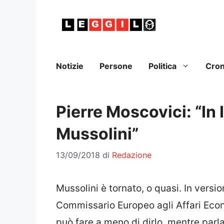
Vai
al
contenuto
Notizie
Persone
Politica
Cro
Pierre Moscovici: “In I
Mussolini”
13/09/2018
di
Redazione
Mussolini è tornato, o quasi. In versi
Commissario Europeo agli Affari Eco
può fare a meno di dirlo, mentre parl