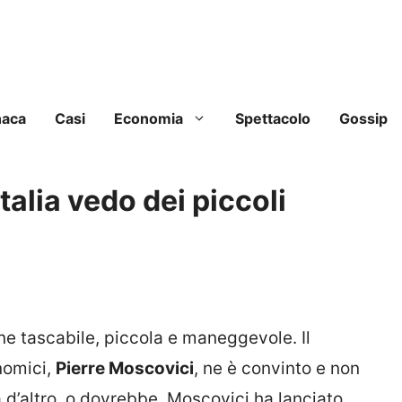
naca
Casi
Economia
Spettacolo
Gossip
talia vedo dei piccoli
one tascabile, piccola e maneggevole. Il
nomici,
Pierre Moscovici
, ne è convinto e non
a d’altro, o dovrebbe. Moscovici ha lanciato