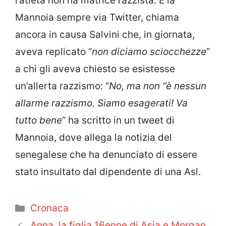
l’atleta non ha matrice razzista. E la
Mannoia sempre via Twitter, chiama
ancora in causa Salvini che, in giornata,
aveva replicato “
non diciamo sciocchezze
”
a chi gli aveva chiesto se esistesse
un’allerta razzismo: “
No, ma non ‘’è nessun
allarme razzismo. Siamo esagerati! Va
tutto bene
” ha scritto in un tweet di
Mannoia, dove allega la notizia del
senegalese che ha denunciato di essere
stato insultato dal dipendente di una Asl.
Categorie
Cronaca
Anna, la figlia 16enne di Asia e Morgan,