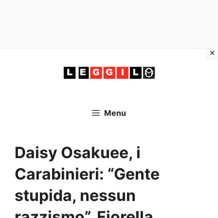
Vai
al
contenuto
Menu
Daisy Osakuee, i
Carabinieri: “Gente
stupida, nessun
razzismo”. Fiorella