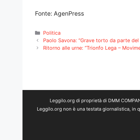
Fonte: AgenPress
Categorie
Politica
Paolo Savona: “Grave torto da parte del 
Ritorno alle urne: “Trionfo Lega – Movime
Leggilo.org di proprietà di DMM COMPANY 
Leggilo.org non è una testata giornalistica, in