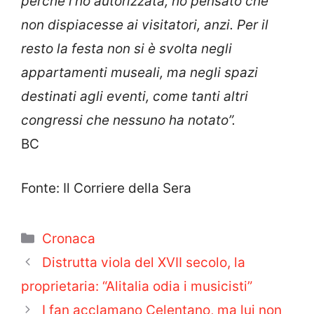
perché l’ho autorizzata, ho pensato che
non dispiacesse ai visitatori, anzi. Per il
resto la festa non si è svolta negli
appartamenti museali, ma negli spazi
destinati agli eventi, come tanti altri
congressi che nessuno ha notato”.
BC
Fonte: Il Corriere della Sera
Categorie
Cronaca
Distrutta viola del XVII secolo, la
proprietaria: “Alitalia odia i musicisti”
I fan acclamano Celentano, ma lui non